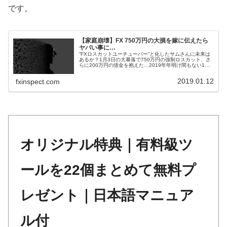
です。
【家庭崩壊】FX 750万円の大損を嫁に伝えたら
ヤバい事に…
”FXロスカットユーチューバー”と化したサムさんに未来は
あるか？1月3日の大暴落で750万円の強制ロスカット、さ
らに200万円の借金を抱えた…2019年年明け間もない1月3
日早朝に発生したFlash ...
2019.01.12
fxinspect.com
オリジナル特典｜有料級ツ
ールを22個まとめて無料プ
レゼント｜日本語マニュア
ル付