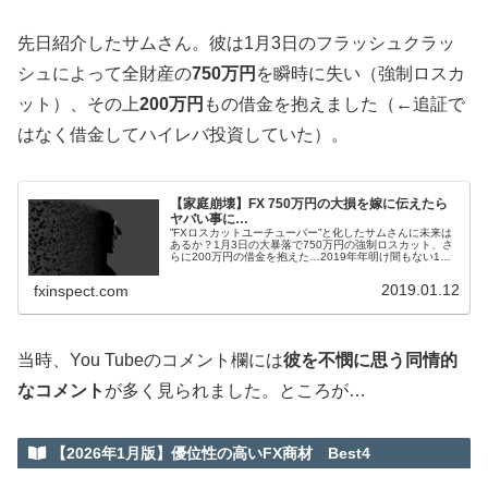
先日紹介したサムさん。彼は1月3日のフラッシュクラッ
シュによって全財産の
750万円
を瞬時に失い（強制ロスカ
ット）、その上
200万円
もの借金を抱えました（←追証で
はなく借金してハイレバ投資していた）。
【家庭崩壊】FX 750万円の大損を嫁に伝えたら
ヤバい事に…
”FXロスカットユーチューバー”と化したサムさんに未来は
あるか？1月3日の大暴落で750万円の強制ロスカット、さ
らに200万円の借金を抱えた…2019年年明け間もない1月3
日早朝に発生したFlash ...
2019.01.12
fxinspect.com
当時、You Tubeのコメント欄には
彼を不憫に思う同情的
なコメント
が多く見られました。ところが…
【2026年1月版】優位性の高いFX商材 Best4