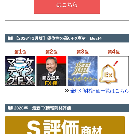
はこちら
【2026年1月版】優位性の高いFX商材 Best4
1
2
3
4
第
位
第
位
第
位
第
位
全FX商材評価一覧はこちら
2026年 最新FX情報商材評価