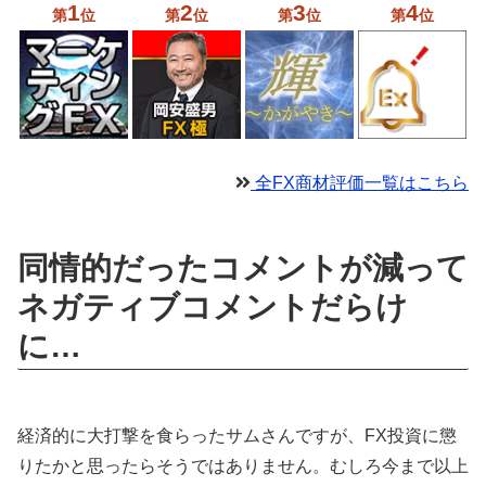
1
2
3
4
第
位
第
位
第
位
第
位
全FX商材評価一覧はこちら
同情的だったコメントが減って
ネガティブコメントだらけ
に…
経済的に大打撃を食らったサムさんですが、FX投資に懲
りたかと思ったらそうではありません。むしろ今まで以上