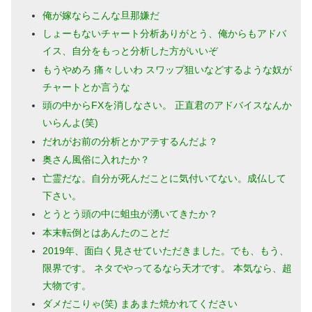
俺が嫁ならこんな旦那嫌だ
しょーもないチャート分析ありがとう、俺からもアドバ
イス、自分をもっと分析した方がいいぞ
もうやめろ 痛々しいわ スワップ狙いなどするような奴が
チャートとか言うな
頭の中からFXを消しなさい。 正直君のアドバイスなんか
いらんよ(笑)
だれがお前の分析とかアテするんだよ？
奥さん風俗に入れたか？
亡霊だな。自分が死んだことに気付いてない。成仏して
下さい。
とうとう頭の中に蛆虫が湧いてきたか？
本末転倒とはあんたのことだ
2019年、面白く見させていただきました。でも、もう、
限界です。 ネタでやってるなら天才です。 本気なら、超
大物です。
ダメだこりゃ(笑) まあまた焼かれてください