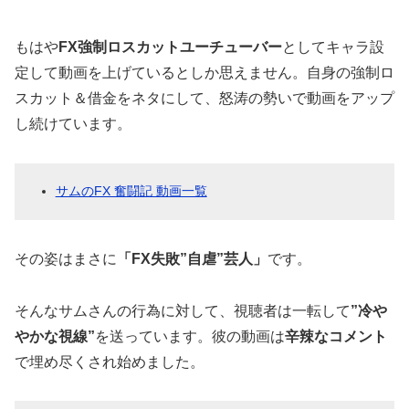
もはや
FX強制ロスカットユーチューバー
としてキャラ設
定して動画を上げているとしか思えません。自身の強制ロ
スカット＆借金をネタにして、怒涛の勢いで動画をアップ
し続けています。
サムのFX 奮闘記 動画一覧
その姿はまさに
「FX失敗”自虐”芸人」
です。
そんなサムさんの行為に対して、視聴者は一転して
”冷や
やかな視線”
を送っています。彼の動画は
辛辣なコメント
で埋め尽くされ始めました。