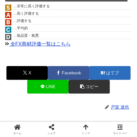
…非常に高く評価する
…高く評価する
…評価する
…平均的
…低品質・粗悪
全FX商材評価一覧はこちら
X
Facebook
はてブ
LINE
コピー
戸室 達也
関連記事
※こちらもよく読まれています
ホーム
シェア
トップ
サイドバー