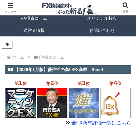
FX商材ランキング
FX手法解説
メニュー
検索
FX投資コラム
オリジナル特典
運営者情報
お問い合わせ
PR
ホーム
FX投資コラム
【2026年1月版】優位性の高いFX商材 Best4
1
2
3
4
第
位
第
位
第
位
第
位
全FX商材評価一覧はこちら