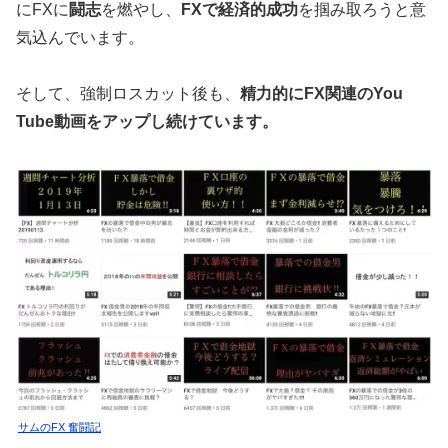
にFXに
闘志
を燃やし、
FXで経済的成功
を掴み取ろうと意
気込んでいます。
そして、強制ロスカット後も、
精力的にFX関連のYou
Tube動画をアップし続けています。
サムのFX 奮闘記