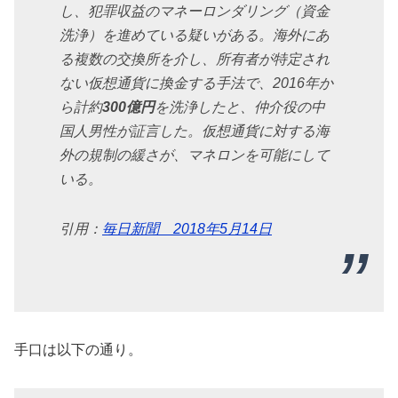
し、犯罪収益のマネーロンダリング（資金
洗浄）を進めている疑いがある。海外にあ
る複数の交換所を介し、所有者が特定され
ない仮想通貨に換金する手法で、2016年か
ら計約
300億円
を洗浄したと、仲介役の中
国人男性が証言した。仮想通貨に対する海
外の規制の緩さが、マネロンを可能にして
いる。
引用：
毎日新聞 2018年5月14日
手口は以下の通り。