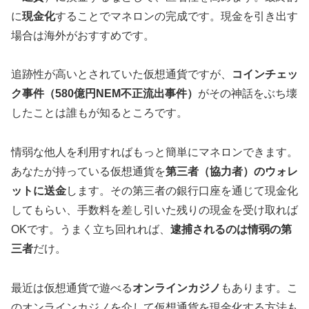
に
現金化
することでマネロンの完成です。現金を引き出す
場合は海外がおすすめです。
追跡性が高いとされていた仮想通貨ですが、
コインチェッ
ク事件（580億円NEM不正流出事件）
がその神話をぶち壊
したことは誰もが知るところです。
情弱な他人を利用すればもっと簡単にマネロンできます。
あなたが持っている仮想通貨を
第三者（協力者）のウォレ
ットに送金
します。その第三者の銀行口座を通じて現金化
してもらい、手数料を差し引いた残りの現金を受け取れば
OKです。うまく立ち回れれば、
逮捕されるのは情弱の第
三者
だけ。
最近は仮想通貨で遊べる
オンラインカジノ
もあります。こ
のオンラインカジノを介して仮想通貨を現金化する方法も