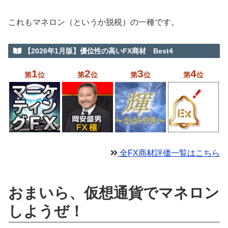
これもマネロン（というか脱税）の一種です。
【2026年1月版】優位性の高いFX商材 Best4
1
2
3
4
第
位
第
位
第
位
第
位
全FX商材評価一覧はこちら
おまいら、仮想通貨でマネロン
しようぜ！