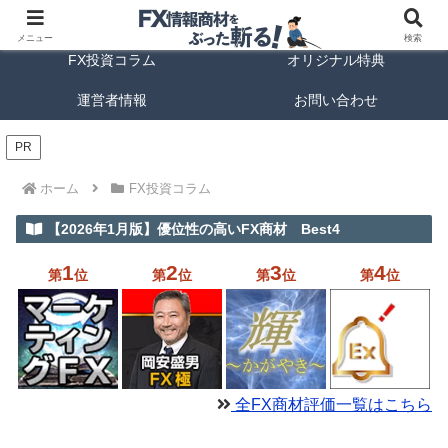
FX商材ランキング
FX手法解説
メニュー
検索
FX投資コラム
オリジナル特典
運営者情報
お問い合わせ
PR
ホーム
FX投資コラム
【2026年1月版】優位性の高いFX商材 Best4
1
2
3
4
第
位
第
位
第
位
第
位
全FX商材評価一覧はこちら