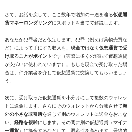
さて、お話を戻して、ここ数年で増加の一途を辿る
仮想通
貨マネーロンダリング
にスポットを当てて解説します。
あなたが犯罪者だと仮定します。犯罪（例えば薬物売買な
ど）によって手にする収入を、
現金ではなく仮想通貨で受
け取ることがポイント
です（実際に多くの犯罪で仮想通貨
が支払いに使われています）。もしも現金で受け取った場
合は、仲介業者を介して仮想通貨に交換してもらいましょ
う。
次に、受け取った仮想通貨を小分けにして複数のウォレッ
トに送金します。さらにそのウォレットから分岐させて
海
外の小さな取引所
を通じて別のウォレットに送金をおこな
い、
経路を複雑
にします。その間に別の仮想通貨（
マイナ
ー通貨
）に換金するなどして、匿名性を高めます。最終的