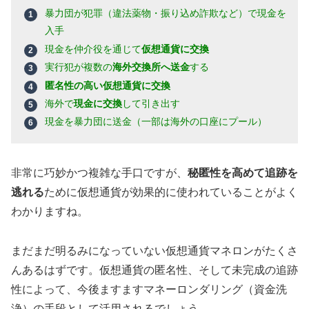
暴力団が犯罪（違法薬物・振り込め詐欺など）で現金を
入手
現金を仲介役を通じて
仮想通貨に交換
実行犯が複数の
海外交換所へ送金
する
匿名性の高い仮想通貨に交換
海外で
現金に交換
して引き出す
現金を暴力団に送金（一部は海外の口座にプール）
非常に巧妙かつ複雑な手口ですが、
秘匿性を高めて追跡を
逃れる
ために仮想通貨が効果的に使われていることがよく
わかりますね。
まだまだ明るみになっていない仮想通貨マネロンがたくさ
んあるはずです。仮想通貨の匿名性、そして未完成の追跡
性によって、今後ますますマネーロンダリング（資金洗
浄）の手段として活用されるでしょう。