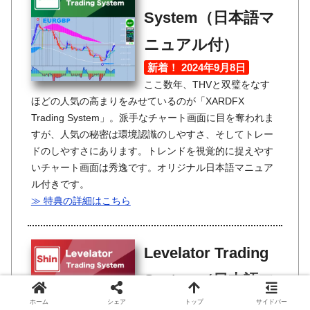
System（日本語マ
ニュアル付）
新着！ 2024年9月8日
ここ数年、THVと双璧をなす
ほどの人気の高まりをみせているのが「XARDFX
Trading System」。派手なチャート画面に目を奪われま
すが、人気の秘密は環境認識のしやすさ、そしてトレー
ドのしやすさにあります。トレンドを視覚的に捉えやす
いチャート画面は秀逸です。オリジナル日本語マニュア
ル付きです。
≫ 特典の詳細はこちら
Levelator Trading
System（日本語マ
ニュアル付）
ホーム
シェア
トップ
サイドバー