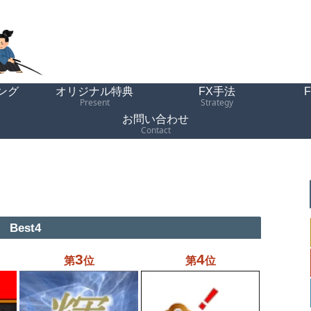
ング
オリジナル特典
FX手法
Present
Strategy
お問い合わせ
Contact
Best4
3
4
第
位
第
位