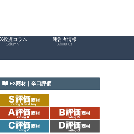
FX投資コラム
運営者情報
Column
About us
FX商材｜辛口評価