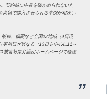
る。契約前に中身を確かめられないた
を高額で購入させられる事例が相次い
、阪神、福岡など全国22地域（9日現
実施日が異なる（13日を中心に11～
ース被害対策弁護団ホームページで確認