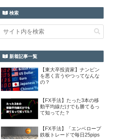
検索
新着記事一覧
【東大卒投資家】ナンピン
を悪く言うやつってなんな
の？
【FX手法】たった3本の移
動平均線だけでも勝てるっ
て知ってた？
【FX手法】「エンベロープ
鉄板トレードで毎日25pips