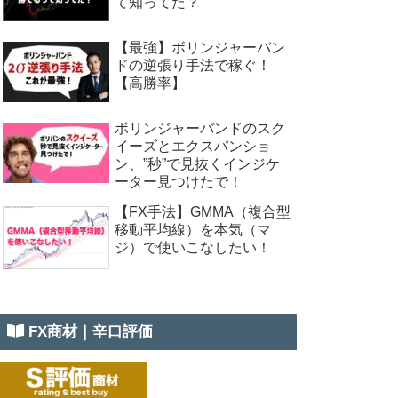
て知ってた？
【最強】ボリンジャーバン
ドの逆張り手法で稼ぐ！
【高勝率】
ボリンジャーバンドのスク
イーズとエクスパンショ
ン、”秒”で見抜くインジケ
ーター見つけたで！
【FX手法】GMMA（複合型
移動平均線）を本気（マ
ジ）で使いこなしたい！
FX商材｜辛口評価