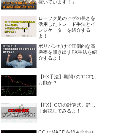
抜いています！」
ローソク足のヒゲの長さを
活用したトレード手法とイ
ンジケーターを紹介する
よ！
ボリバンだけで圧倒的な高
勝率を叩き出すFX手法を紹
介するよ！
【FX手法】期間7の”CCI”は
万能か？
【FX】CCIの計算式、詳し
く解説してみるよ！
CCIにMACDを組み合わせ