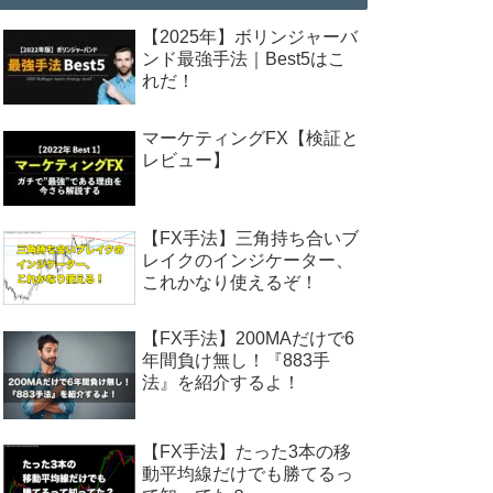
【2025年】ボリンジャーバ
ンド最強手法｜Best5はこ
れだ！
マーケティングFX【検証と
レビュー】
【FX手法】三角持ち合いブ
レイクのインジケーター、
これかなり使えるぞ！
【FX手法】200MAだけで6
年間負け無し！『883手
法』を紹介するよ！
【FX手法】たった3本の移
動平均線だけでも勝てるっ