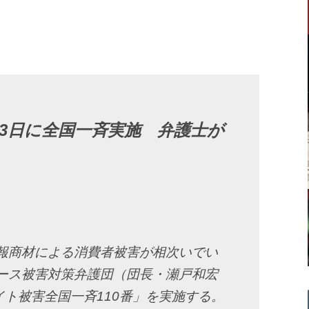
13日に全国一斉実施 弁護士が
報商材による消費者被害が相次いでい
ース被害対策弁護団（団長・瀬戸和宏
イト被害全国一斉110番」を実施する。