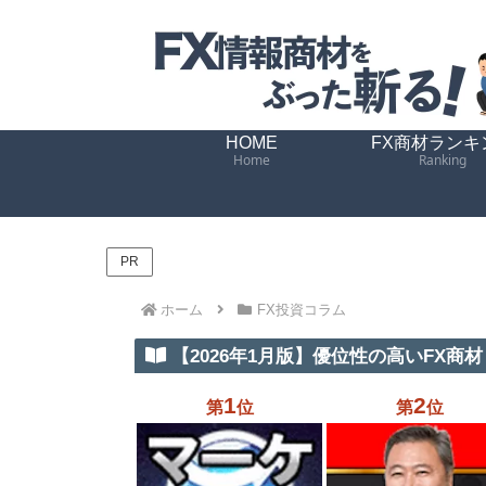
HOME
FX商材ランキ
Home
Ranking
PR
ホーム
FX投資コラム
【2026年1月版】優位性の高いFX商材 
1
2
第
位
第
位