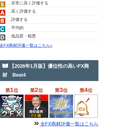
…非常に高く評価する
…高く評価する
…評価する
…平均的
…低品質・粗悪
全FX商材評価一覧はこちら»
【2026年1月版】優位性の高いFX商
材 Best4
1
2
3
4
第
位
第
位
第
位
第
位
全FX商材評価一覧はこちら