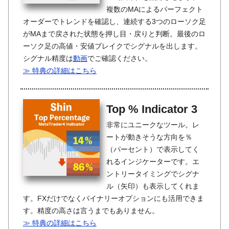
複数のMAによるパーフェクト
オーダーでトレンドを確認し、連続する3つのローソク足
がMAまで戻された状態を押し目・戻りと判断。最後のロ
ーソク足の高値・安値ブレイクでシグナルを出します。
シグナル精度は
動画
でご確認ください。
≫ 特典の詳細はこちら
Top % Indicator 3
非常にユニークなツール。レ
ートが動きそうな方向を％
（パーセント）で表示してく
れるインジケーターです。エ
ントリータイミングでシグナ
ル（矢印）も表示してくれま
す。FXだけでなくバイナリーオプションにも活用できま
す。精度の高さは言うまでもありません。
≫ 特典の詳細はこちら