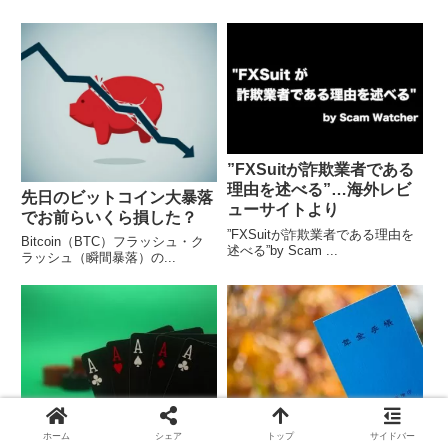
”FXSuitが詐欺業者である
理由を述べる”…海外レビ
先日のビットコイン大暴落
ューサイトより
でお前らいくら損した？
”FXSuitが詐欺業者である理由を
Bitcoin（BTC）フラッシュ・ク
述べる”by Scam ...
ラッシュ（瞬間暴落）の...
【カジノ法案大詰め】その
日本「すまん、年金は崩壊
ホーム
シェア
トップ
サイドバー