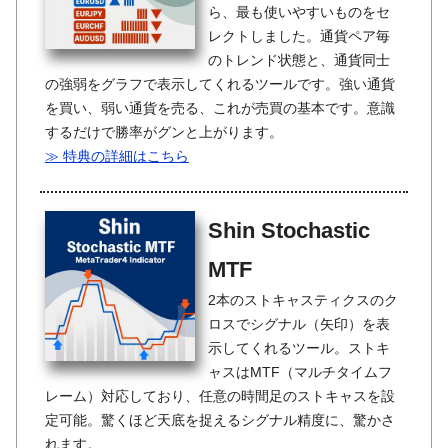
ら、最も使いやすいものをセ
レクトしました。通貨ペア毎
のトレンド状態と、通貨同士
の強弱をグラフで表示してくれるツールです。強い通貨
を買い、弱い通貨を売る、これが売買の基本です。意識
するだけで勝率がグンと上がります。
≫ 特典の詳細はこちら
Shin Stochastic
MTF
2本のストキャスティクスのク
ロスでシグナル（矢印）を表
示してくれるツール。ストキ
ャスはMTF（マルチタイムフ
レーム）対応しており、任意の時間足のストキャスを設
定可能。驚くほど天底を捉えるシグナル精度に、驚かさ
れます。