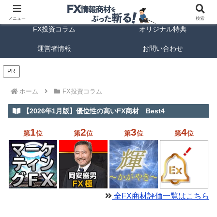
FX商材ランキング
FX手法解説
メニュー
検索
FX投資コラム
オリジナル特典
運営者情報
お問い合わせ
PR
ホーム
FX投資コラム
【2026年1月版】優位性の高いFX商材 Best4
1
2
3
4
第
位
第
位
第
位
第
位
全FX商材評価一覧はこちら