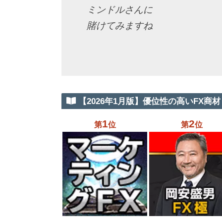
ミンドルさんに
賭けてみますね
【2026年1月版】優位性の高いFX商材 
1
2
第
位
第
位