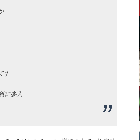
か
です
貨に参入