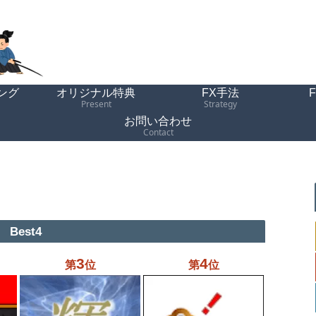
ング
オリジナル特典
FX手法
Present
Strategy
お問い合わせ
Contact
Best4
3
4
第
位
第
位