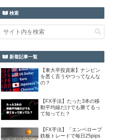
検索
新着記事一覧
【東大卒投資家】ナンピン
を悪く言うやつってなんな
の？
【FX手法】たった3本の移
動平均線だけでも勝てるっ
て知ってた？
【FX手法】「エンベロープ
鉄板トレードで毎日25pips