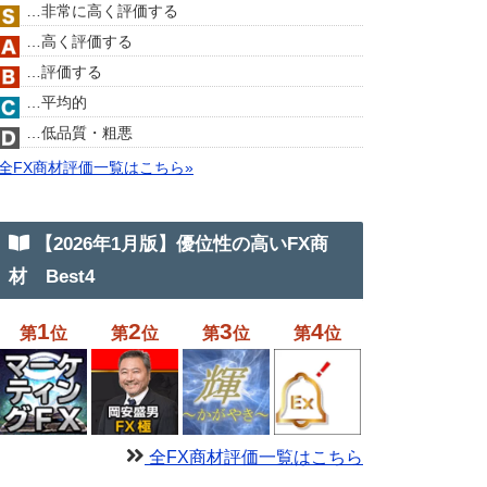
…非常に高く評価する
…高く評価する
…評価する
…平均的
…低品質・粗悪
全FX商材評価一覧はこちら»
【2026年1月版】優位性の高いFX商
材 Best4
1
2
3
4
第
位
第
位
第
位
第
位
全FX商材評価一覧はこちら