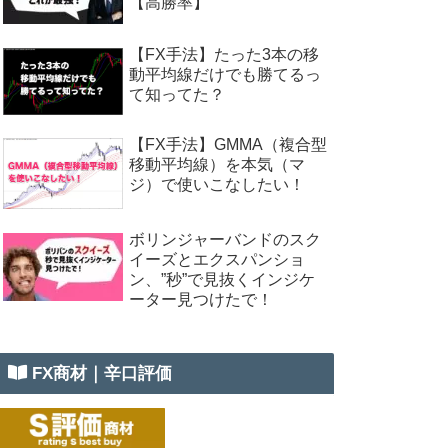
【高勝率】
【FX手法】たった3本の移
動平均線だけでも勝てるっ
て知ってた？
【FX手法】GMMA（複合型
移動平均線）を本気（マ
ジ）で使いこなしたい！
ボリンジャーバンドのスク
イーズとエクスパンショ
ン、”秒”で見抜くインジケ
ーター見つけたで！
FX商材｜辛口評価