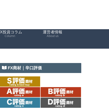
FX投資コラム
運営者情報
Column
About us
FX商材｜辛口評価