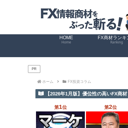
HOME
FX商材ランキ
Home
Ranking
PR
ホーム
FX投資コラム
【2026年1月版】優位性の高いFX商材 
1
2
第
位
第
位