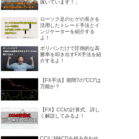
抜いています！」
ローソク足のヒゲの長さを
活用したトレード手法とイ
ンジケーターを紹介する
よ！
ボリバンだけで圧倒的な高
勝率を叩き出すFX手法を紹
介するよ！
【FX手法】期間7の”CCI”は
万能か？
【FX】CCIの計算式、詳し
く解説してみるよ！
CCIにMACDを組み合わせ