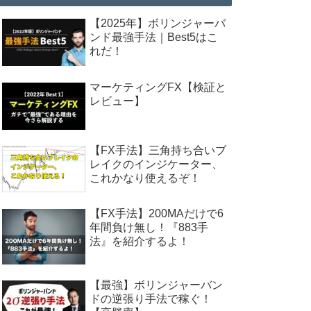
【2025年】ボリンジャーバ
ンド最強手法｜Best5はこ
れだ！
マーケティングFX【検証と
レビュー】
【FX手法】三角持ち合いブ
レイクのインジケーター、
これかなり使えるぞ！
【FX手法】200MAだけで6
年間負け無し！『883手
法』を紹介するよ！
【最強】ボリンジャーバン
ドの逆張り手法で稼ぐ！