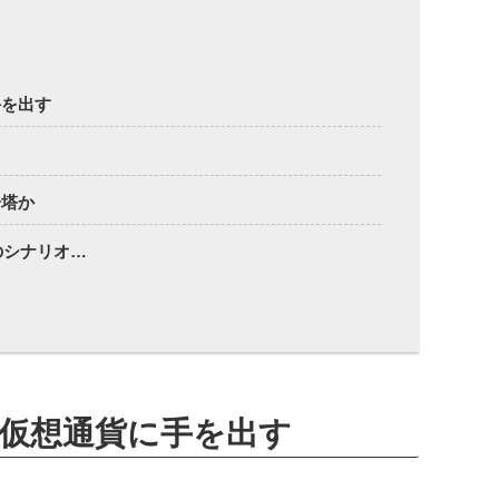
手を出す
告塔か
のシナリオ…
仮想通貨に手を出す