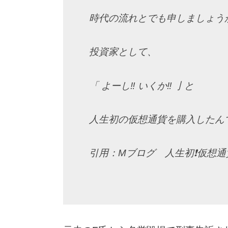
時代の流れとでも申しましょう
投資家として、
「 よーし‼ いくか‼ 亅と
人生初の仮想通貨を購入したん
引用：Mブログ 人生初❗仮想通