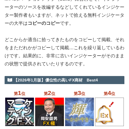
ーターのソースを改編するなどしてくれているインジケー
ター製作者もいますが、ネットで拾える無料インジケータ
ーの大半は
コピーのコピー
です。
どこからか適当に拾ってきたものをコピーして掲載、それ
をまただれかがコピーして掲載…これを繰り返しているわ
けです。結果的に、非常に古いインジケーターがそのまま
の状態で提供されていたりするのです。
【2026年1月版】優位性の高いFX商材 Best4
1
2
3
4
第
位
第
位
第
位
第
位