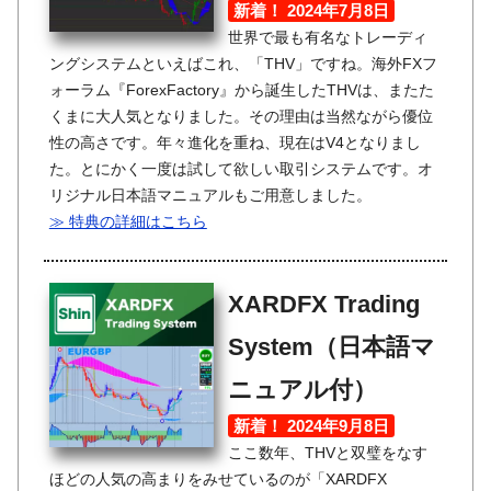
新着！ 2024年7月8日
世界で最も有名なトレーディ
ングシステムといえばこれ、「THV」ですね。海外FXフ
ォーラム『ForexFactory』から誕生したTHVは、またた
くまに大人気となりました。その理由は当然ながら優位
性の高さです。年々進化を重ね、現在はV4となりまし
た。とにかく一度は試して欲しい取引システムです。オ
リジナル日本語マニュアルもご用意しました。
≫ 特典の詳細はこちら
XARDFX Trading
System（日本語マ
ニュアル付）
新着！ 2024年9月8日
ここ数年、THVと双璧をなす
ほどの人気の高まりをみせているのが「XARDFX