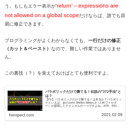
‘return’ – expressions are
う。もしもエラー表示が
not allowed on a global scope
だけならば、誰でも容
易に修正できます。
プログラミングがよくわからなくても、
一行だけの修正
（カット＆ペースト）
なので、難しい作業ではありませ
ん。
この裏技（？）を覚えておけばとても便利ですよ。
パラボリックだけで勝てる！伝説の”372手法”と
は？
【FX】パラボリックだけで勝てる！は本当か？パラボリッ
クといえば、あのJohn Welles Wilder.Jr（J.W.ワイルダ
ー）が提唱したテクニカルの一つですよね。ATR、RSI、
ADX、そして...
2021.02.09
fxinspect.com