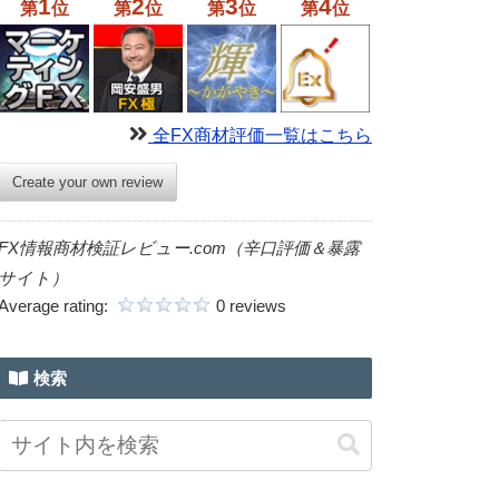
1
2
3
4
第
位
第
位
第
位
第
位
全FX商材評価一覧はこちら
Create your own review
FX情報商材検証レビュー.com（辛口評価＆暴露
サイト）
Average rating:
0 reviews
検索