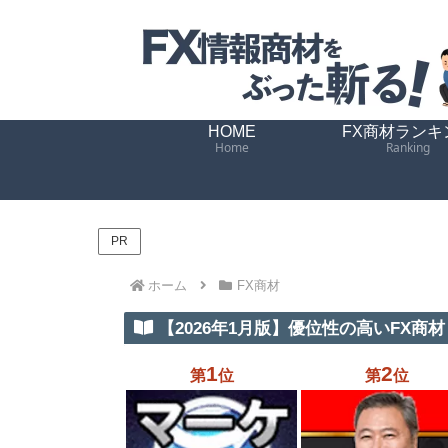
HOME
FX商材ランキ
Home
Ranking
PR
ホーム
FX商材
【2026年1月版】優位性の高いFX商材 
1
2
第
位
第
位