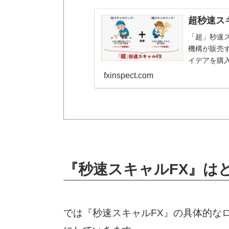
超秒速ス
「超」秒速ス
機構が販売す
イデアを購
す。商品名｜
fxinspect.com
『秒速スキャルFX』は
では『秒速スキャルFX』の具体的な