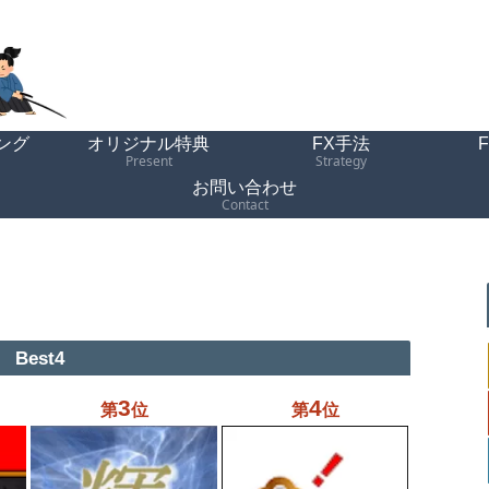
ング
オリジナル特典
FX手法
Present
Strategy
お問い合わせ
Contact
Best4
3
4
第
位
第
位