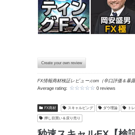
Create your own review
FX情報商材検証レビュー.com（辛口評価＆暴
Average rating:
0 reviews
FX商材
スキャルピング
ダウ理論
ト
押し目買い＆戻り売り
秒速スキャルFX【検