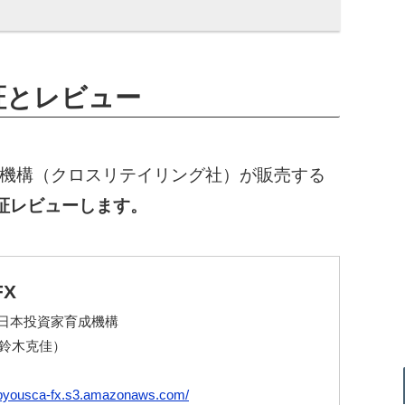
証とレビュー
機構（クロスリテイリング社）が販売する
証レビューします。
X
日本投資家育成機構
u（鈴木克佳）
//byousca-fx.s3.amazonaws.com/