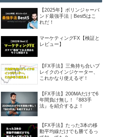
【2025年】ボリンジャーバ
ンド最強手法｜Best5はこ
れだ！
マーケティングFX【検証と
レビュー】
【FX手法】三角持ち合いブ
レイクのインジケーター、
これかなり使えるぞ！
【FX手法】200MAだけで6
年間負け無し！『883手
法』を紹介するよ！
【FX手法】たった3本の移
動平均線だけでも勝てるっ