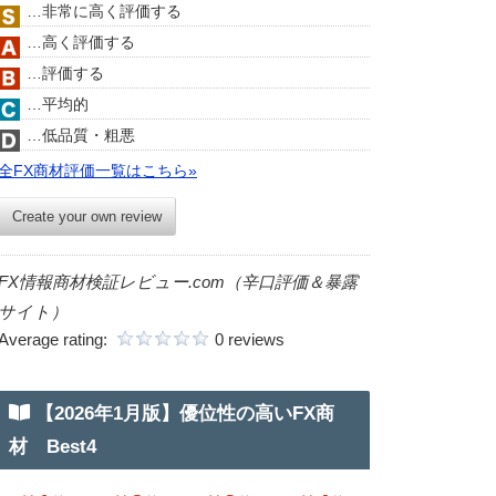
…非常に高く評価する
…高く評価する
…評価する
…平均的
…低品質・粗悪
全FX商材評価一覧はこちら»
Create your own review
FX情報商材検証レビュー.com（辛口評価＆暴露
サイト）
Average rating:
0 reviews
【2026年1月版】優位性の高いFX商
材 Best4