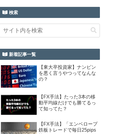
検索
新着記事一覧
【東大卒投資家】ナンピン
を悪く言うやつってなんな
の？
【FX手法】たった3本の移
動平均線だけでも勝てるっ
て知ってた？
【FX手法】「エンベロープ
鉄板トレードで毎日25pips