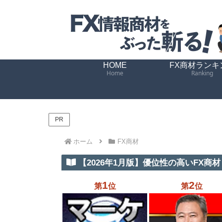
HOME
FX商材ランキ
Home
Ranking
PR
ホーム
FX商材
【2026年1月版】優位性の高いFX商材 
1
2
第
位
第
位