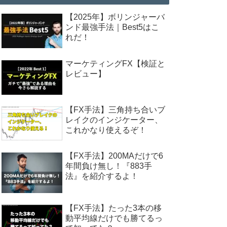
【2025年】ボリンジャーバ
ンド最強手法｜Best5はこ
れだ！
マーケティングFX【検証と
レビュー】
【FX手法】三角持ち合いブ
レイクのインジケーター、
これかなり使えるぞ！
【FX手法】200MAだけで6
年間負け無し！『883手
法』を紹介するよ！
【FX手法】たった3本の移
動平均線だけでも勝てるっ