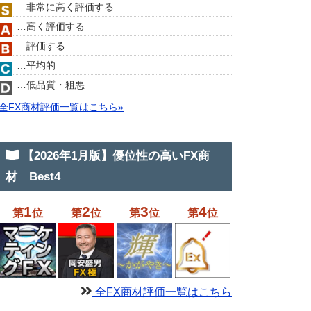
…非常に高く評価する
…高く評価する
…評価する
…平均的
…低品質・粗悪
全FX商材評価一覧はこちら»
【2026年1月版】優位性の高いFX商
材 Best4
1
2
3
4
第
位
第
位
第
位
第
位
全FX商材評価一覧はこちら