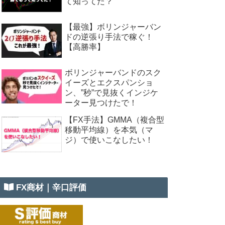
て知ってた？
【最強】ボリンジャーバン
ドの逆張り手法で稼ぐ！
【高勝率】
ボリンジャーバンドのスク
イーズとエクスパンショ
ン、”秒”で見抜くインジケ
ーター見つけたで！
【FX手法】GMMA（複合型
移動平均線）を本気（マ
ジ）で使いこなしたい！
FX商材｜辛口評価