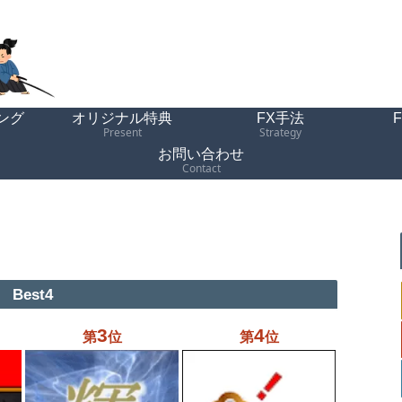
ング
オリジナル特典
FX手法
Present
Strategy
お問い合わせ
Contact
Best4
3
4
第
位
第
位