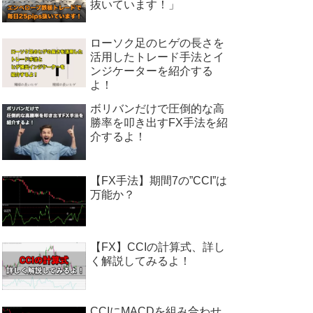
抜いています！」
ローソク足のヒゲの長さを
活用したトレード手法とイ
ンジケーターを紹介する
よ！
ボリバンだけで圧倒的な高
勝率を叩き出すFX手法を紹
介するよ！
【FX手法】期間7の”CCI”は
万能か？
【FX】CCIの計算式、詳し
く解説してみるよ！
CCIにMACDを組み合わせ