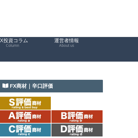
FX投資コラム
運営者情報
Column
About us
FX商材｜辛口評価