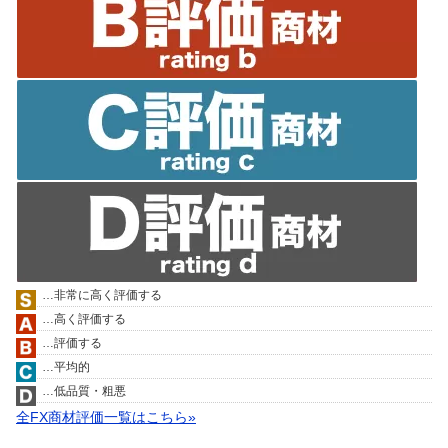
…非常に高く評価する
…高く評価する
…評価する
…平均的
…低品質・粗悪
全FX商材評価一覧はこちら»