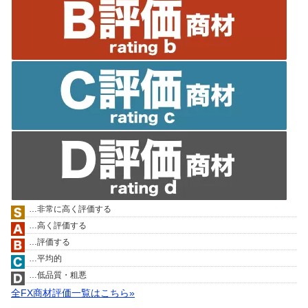
…非常に高く評価する
…高く評価する
…評価する
…平均的
…低品質・粗悪
全FX商材評価一覧はこちら»