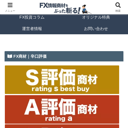
FX商材ランキング
FX手法解説
メニュー
検索
FX投資コラム
オリジナル特典
運営者情報
お問い合わせ
FX商材｜辛口評価