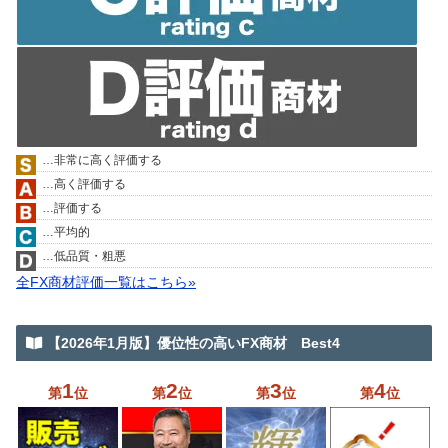
…非常に高く評価する
…高く評価する
…評価する
…平均的
…低品質・粗悪
全FX商材評価一覧はこちら»
【2026年1月版】優位性の高いFX商材 Best4
1
2
3
4
第
位
第
位
第
位
第
位