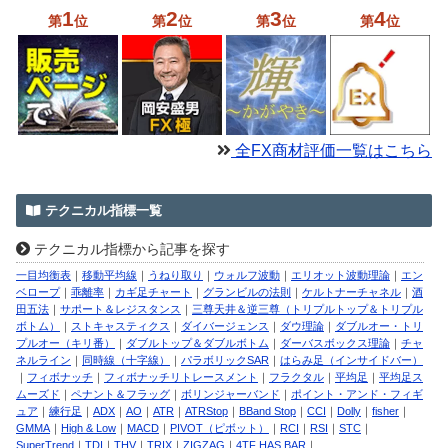
1
2
3
4
第
位
第
位
第
位
第
位
全FX商材評価一覧はこちら
テクニカル指標一覧
テクニカル指標から記事を探す
一目均衡表
｜
移動平均線
｜
うねり取り
｜
ウォルフ波動
｜
エリオット波動理論
｜
エン
ベロープ
｜
乖離率
｜
カギ足チャート
｜
グランビルの法則
｜
ケルトナーチャネル
｜
酒
田五法
｜
サポート＆レジスタンス
｜
三尊天井＆逆三尊（トリプルトップ＆トリプル
ボトム）
｜
ストキャスティクス
｜
ダイバージェンス
｜
ダウ理論
｜
ダブルオー・トリ
プルオー（キリ番）
｜
ダブルトップ＆ダブルボトム
｜
ダーバスボックス理論
｜
チャ
ネルライン
｜
同時線（十字線）
｜
パラボリックSAR
｜
はらみ足（インサイドバー）
｜
フィボナッチ
｜
フィボナッチリトレースメント
｜
フラクタル
｜
平均足
｜
平均足ス
ムーズド
｜
ペナント＆フラッグ
｜
ボリンジャーバンド
｜
ポイント・アンド・フィギ
ュア
｜
練行足
｜
ADX
｜
AO
｜
ATR
｜
ATRStop
｜
BBand Stop
｜
CCI
｜
Dolly
｜
fisher
｜
GMMA
｜
High & Low
｜
MACD
｜
PIVOT（ピボット）
｜
RCI
｜
RSI
｜
STC
｜
SuperTrend
｜
TDI
｜
THV
｜
TRIX
｜
ZIGZAG
｜
4TF HAS BAR
｜