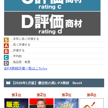
…非常に高く評価する
…高く評価する
…評価する
…平均的
…低品質・粗悪
全FX商材評価一覧はこちら»
【2026年1月版】優位性の高いFX商材 Best4
1
2
3
4
第
位
第
位
第
位
第
位