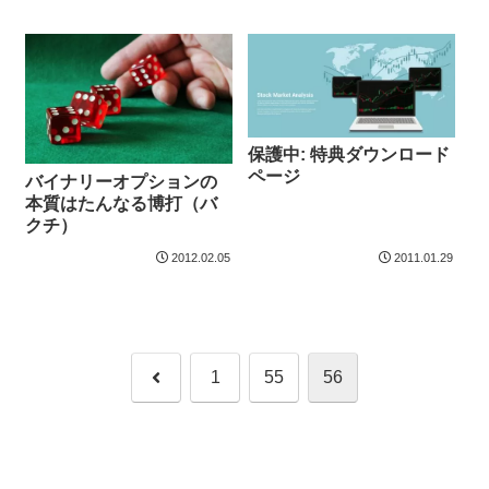
保護中: 特典ダウンロード
ページ
バイナリーオプションの
本質はたんなる博打（バ
クチ）
2012.02.05
2011.01.29
前
1
55
56
へ