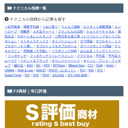
テクニカル指標一覧
テクニカル指標から記事を探す
一目均衡表
｜
移動平均線
｜
うねり取り
｜
ウォルフ波動
｜
エリオット波動理論
｜
エン
ベロープ
｜
乖離率
｜
カギ足チャート
｜
グランビルの法則
｜
ケルトナーチャネル
｜
酒
田五法
｜
サポート＆レジスタンス
｜
三尊天井＆逆三尊（トリプルトップ＆トリプル
ボトム）
｜
ストキャスティクス
｜
ダイバージェンス
｜
ダウ理論
｜
ダブルオー・トリ
プルオー（キリ番）
｜
ダブルトップ＆ダブルボトム
｜
ダーバスボックス理論
｜
チャ
ネルライン
｜
同時線（十字線）
｜
パラボリックSAR
｜
はらみ足（インサイドバー）
｜
フィボナッチ
｜
フィボナッチリトレースメント
｜
フラクタル
｜
平均足
｜
平均足ス
ムーズド
｜
ペナント＆フラッグ
｜
ボリンジャーバンド
｜
ポイント・アンド・フィギ
ュア
｜
練行足
｜
ADX
｜
AO
｜
ATR
｜
ATRStop
｜
BBand Stop
｜
CCI
｜
Dolly
｜
fisher
｜
GMMA
｜
High & Low
｜
MACD
｜
PIVOT（ピボット）
｜
RCI
｜
RSI
｜
STC
｜
SuperTrend
｜
TDI
｜
THV
｜
TRIX
｜
ZIGZAG
｜
4TF HAS BAR
｜
FX商材｜辛口評価